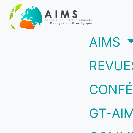
(c
AIMS
REVUE
CONFÉ
GT-AI