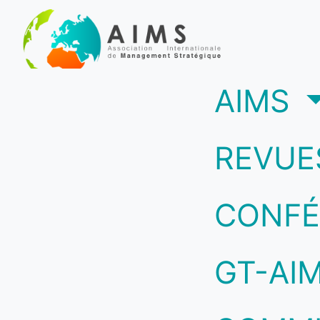
(c
AIMS
REVUE
CONFÉ
GT-AI