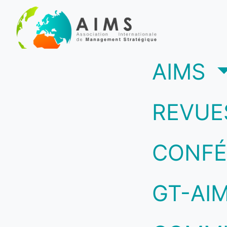
(c
AIMS
REVUE
CONFÉ
GT-AI