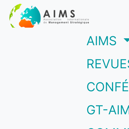
(c
AIMS
REVUE
CONFÉ
GT-AI