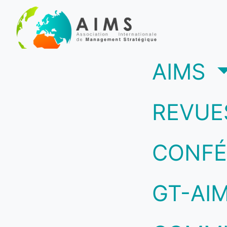
(c
AIMS
REVUE
CONFÉ
GT-AI