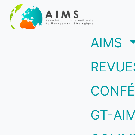
(c
AIMS
REVUE
CONFÉ
GT-AI