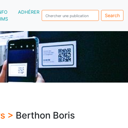
NFO
ADHÉRER
Search
IMS
rs >
Berthon Boris