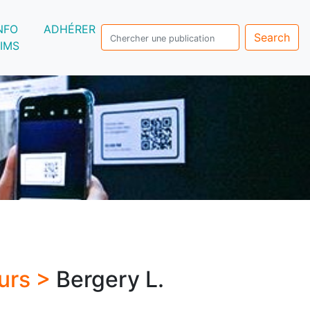
NFO
ADHÉRER
Search
IMS
urs >
Bergery L.