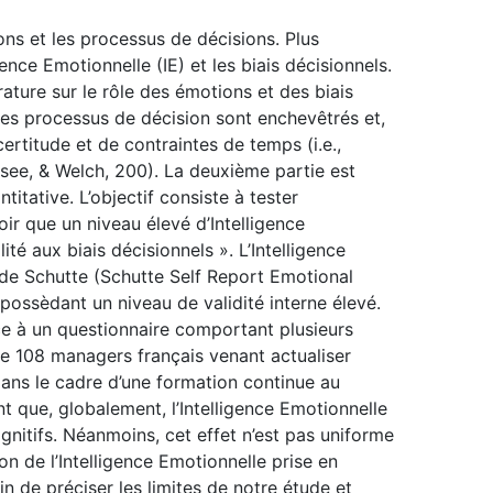
ions et les processus de décisions. Plus
gence Emotionnelle (IE) et les biais décisionnels.
ature sur le rôle des émotions et des biais
les processus de décision sont enchevêtrés et,
certitude et de contraintes de temps (i.e.,
see, & Welch, 200). La deuxième partie est
titative. L’objectif consiste à tester
oir que un niveau élevé d’Intelligence
té aux biais décisionnels ». L’Intelligence
e de Schutte (Schutte Self Report Emotional
) possèdant un niveau de validité interne élevé.
âce à un questionnaire comportant plusieurs
de 108 managers français venant actualiser
ans le cadre d’une formation continue au
 que, globalement, l’Intelligence Emotionnelle
gnitifs. Néanmoins, cet effet n’est pas uniforme
n de l’Intelligence Emotionnelle prise en
n de préciser les limites de notre étude et