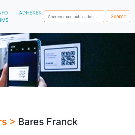
NFO
ADHÉRER
Search
IMS
rs >
Bares Franck