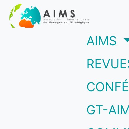
(c
AIMS
REVUE
CONFÉ
GT-AI