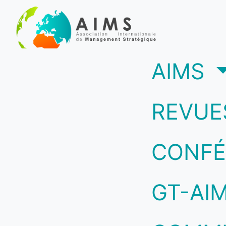
(c
AIMS
REVUE
CONFÉ
GT-AI