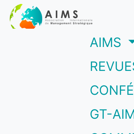
(c
AIMS
REVUE
CONFÉ
GT-AI