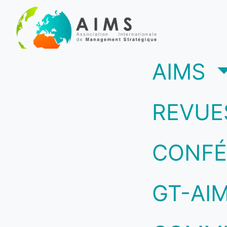
(c
AIMS
REVUE
CONFÉ
GT-AI