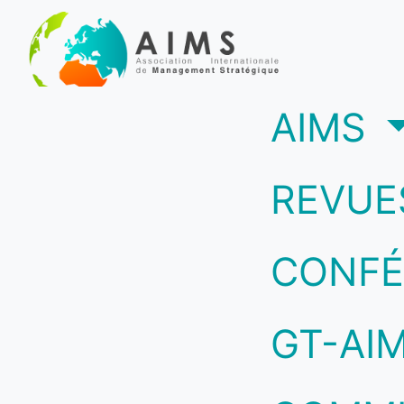
(c
AIMS
REVUE
CONFÉ
GT-AI