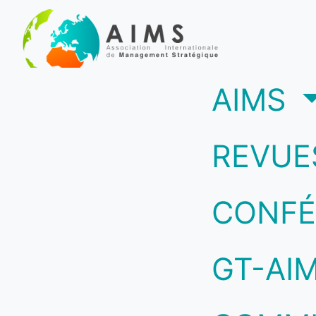
(c
AIMS
REVUE
CONFÉ
GT-AI