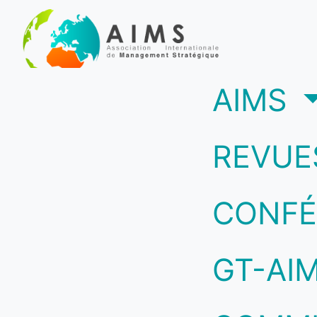
(c
AIMS
REVUE
CONFÉ
GT-AI