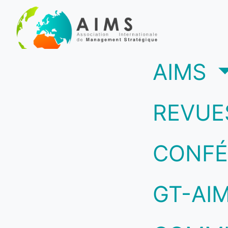
(c
AIMS
REVUE
CONFÉ
GT-AI