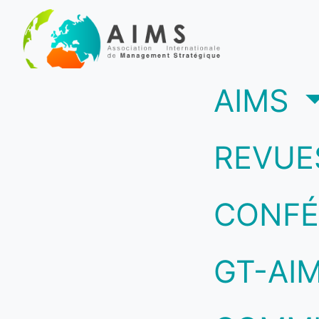
(c
AIMS
REVUE
CONFÉ
GT-AI