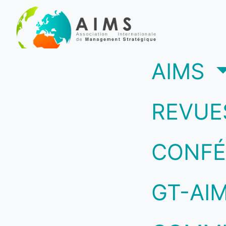
(c
AIMS
REVUE
CONFÉ
GT-AI