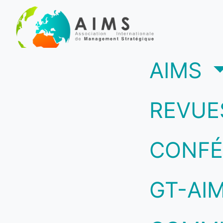
(c
AIMS
REVUE
CONFÉ
GT-AI