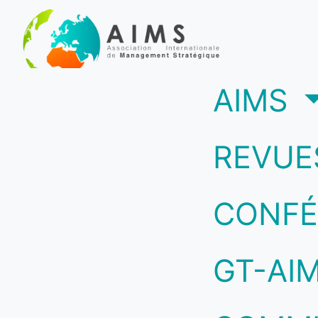
(c
AIMS
REVUE
CONFÉ
GT-AI