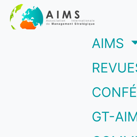
(c
AIMS
REVUE
CONFÉ
GT-AI