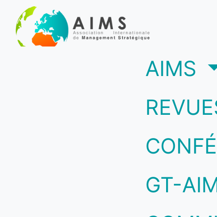
(c
AIMS
REVUE
CONFÉ
GT-AI