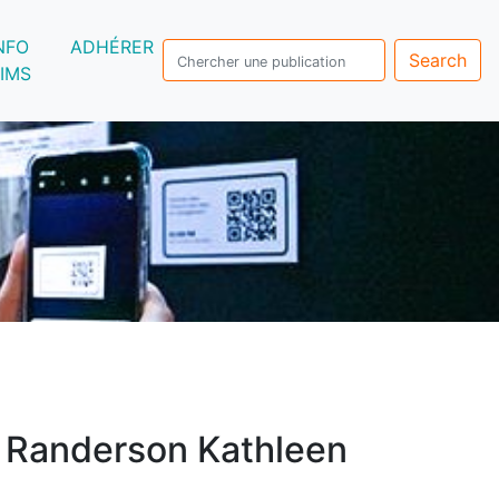
NFO
ADHÉRER
Search
IMS
>
Randerson Kathleen