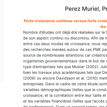
Perez Muriel, Pr
Forte croissance continue versus forte crois
les
Nombre d’études ont déjà été réalisées sur le 
de son aspect continu ou discontinu. Afin de 
entre ces deux modes de croissance, nous rep
des recherches menées autour de ces PME par
source de nombreuses attentions car créatric
organismes gouvernementaux dans le but de me
type d’entreprises tels que Mustar (2002), Juli
bien les travaux plus académiques tels que Delm
(2009) ou encore Davidsson et al. (2010) mett
entreprises. Dans le cadre de cette étude sont
variables démographiques (telles que le const
croissance, et la corrélation entre leur taille e
et les variables financières (telles que l’accè
de performance). Dans un second temps, les di