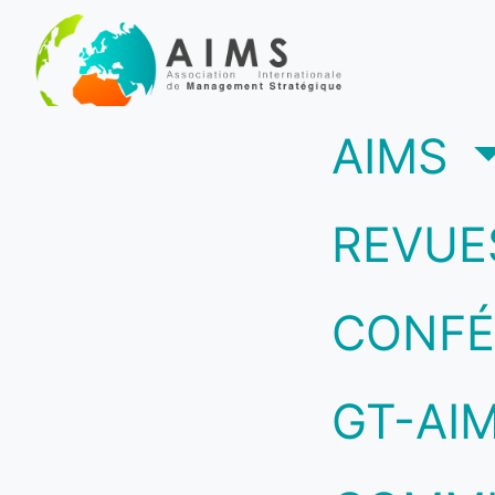
(c
AIMS
REVUE
CONFÉ
GT-AI