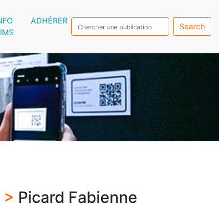
NFO
ADHÉRER
Search
IMS
s >
Picard Fabienne