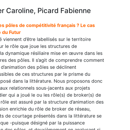
r Caroline, Picard Fabienne
es pôles de compétitivité français ? Le cas
 du Futur
iennent d’être labellisés sur le territoire
ur le rôle que joue les structures de
la dynamique résiliaire mise en œuvre dans les
res des pôles. Il s’agit de comprendre comment
 d’animation des pôles se déclinent
sibles de ces structures par le prisme du
oposé dans la littérature. Nous proposons donc
ux relationnels sous-jacents aux projets
dier qui a joué le ou les rôle(s) de broker(s) de
rôle est assuré par la structure d’animation des
ision enrichie du rôle de broker de réseau,
 de courtage présentés dans la littérature se
ique -puisque désigné par la puissance
ion des pôles, et deuxièmement en analysant si