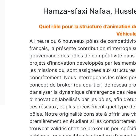
Hamza-sfaxi Nafaa, Hussle
Quel rôle pour la structure d’animation d
Véhicule
A l’heure où 6 nouveaux pôles de compétitivité v
français, la présente contribution s’interroge s
gouvernance des pôles de compétitivité dans 
projets d’innovation développés par les memb
les missions qui sont assignées aux structures
concrètement. Nous interrogeons les rôles pos
concept de broker (ou courtier) de réseau pr
d’analyser la dynamique d’émergence des résea
d’innovation labellisés par les pôles, afin d’étu
ces réseaux, et plus précisément quel type de 
pôles. Notre originalité consiste à offrir une v
premièrement en étudiant si les comportements
trouvent validés chez ce broker un peu spécif
publique- que constitue la structure d’animat