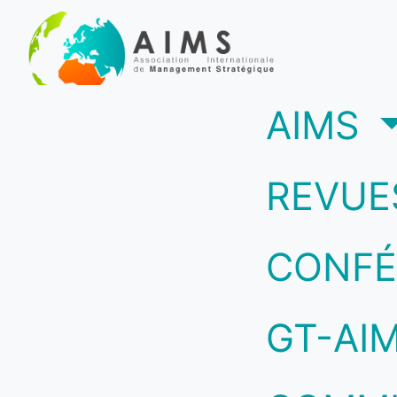
(c
AIMS
REVUE
CONFÉ
GT-AI