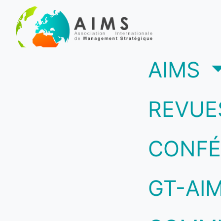
(c
AIMS
REVUE
CONFÉ
GT-AI