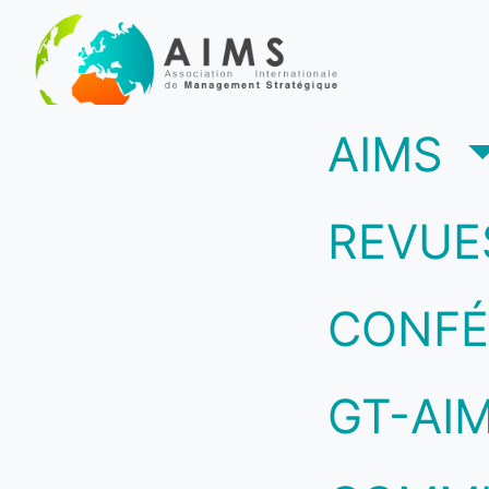
(c
AIMS
REVUE
CONFÉ
GT-AI