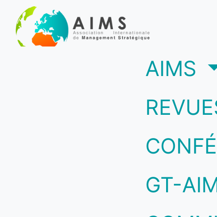
(c
AIMS
REVUE
CONFÉ
GT-AI