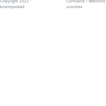
Copyright 2022 -
Conctacts
-
Mentions
kosmopolead
coockies