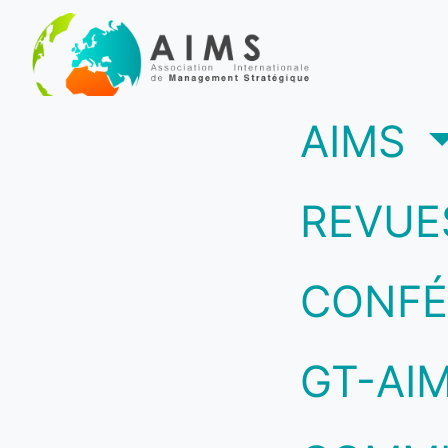
(c
AIMS
REVUE
CONFÉ
GT-AI