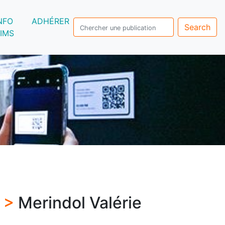
NFO
ADHÉRER
Search
IMS
s >
Merindol Valérie