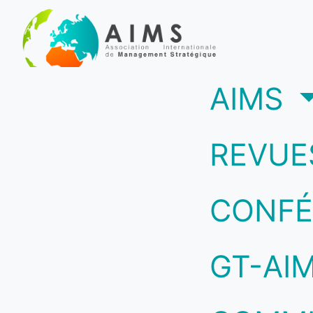
(c
AIMS
REVUE
CONFÉ
GT-AI