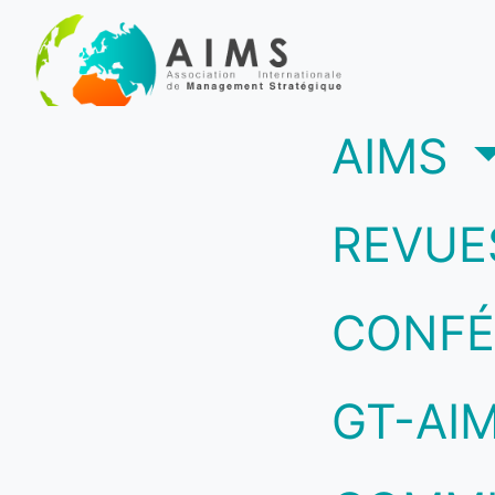
(c
AIMS
REVUE
CONFÉ
GT-AI