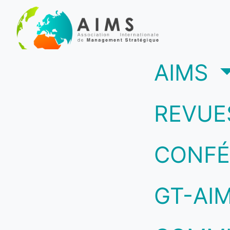
(c
AIMS
REVUE
CONFÉ
GT-AI