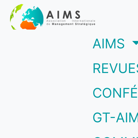
(c
AIMS
REVUE
CONFÉ
GT-AI