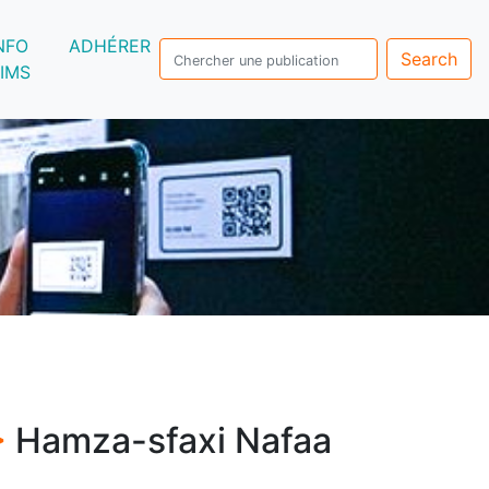
NFO
ADHÉRER
Search
IMS
>
Hamza-sfaxi Nafaa