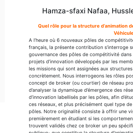
Hamza-sfaxi Nafaa, Hussle
Quel rôle pour la structure d’animation d
Véhicule
A l’heure où 6 nouveaux pôles de compétitivité v
français, la présente contribution s’interroge s
gouvernance des pôles de compétitivité dans 
projets d’innovation développés par les memb
les missions qui sont assignées aux structures
concrètement. Nous interrogeons les rôles pos
concept de broker (ou courtier) de réseau pr
d’analyser la dynamique d’émergence des résea
d’innovation labellisés par les pôles, afin d’étu
ces réseaux, et plus précisément quel type de 
pôles. Notre originalité consiste à offrir une v
premièrement en étudiant si les comportements
trouvent validés chez ce broker un peu spécif
publique- que constitue la structure d’animat