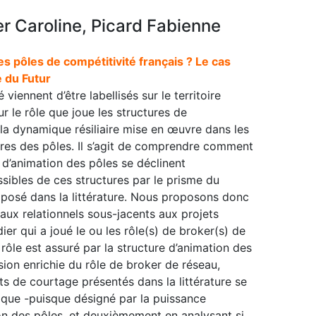
r Caroline, Picard Fabienne
es pôles de compétitivité français ? Le cas
 du Futur
iennent d’être labellisés sur le territoire
ur le rôle que joue les structures de
la dynamique résiliaire mise en œuvre dans les
res des pôles. Il s’agit de comprendre comment
 d’animation des pôles se déclinent
sibles de ces structures par le prisme du
oposé dans la littérature. Nous proposons donc
ux relationnels sous-jacents aux projets
dier qui a joué le ou les rôle(s) de broker(s) de
rôle est assuré par la structure d’animation des
ision enrichie du rôle de broker de réseau,
 de courtage présentés dans la littérature se
ique -puisque désigné par la puissance
ion des pôles, et deuxièmement en analysant si