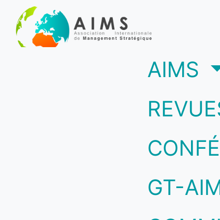
(c
AIMS
REVUE
CONFÉ
GT-AI