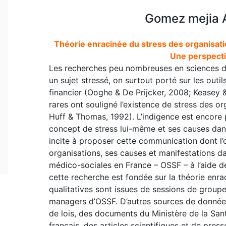
Gomez mejia A
Théorie enracinée du stress des organisati
Une perspecti
Les recherches peu nombreuses en sciences de
un sujet stressé, on surtout porté sur les outi
financier (Ooghe & De Prijcker, 2008; Keasey 
rares ont souligné l’existence de stress des or
Huff & Thomas, 1992). L’indigence est encore 
concept de stress lui-même et ses causes dans
incite à proposer cette communication dont l’ob
organisations, ses causes et manifestations dan
médico-sociales en France – OSSF – à l’aide 
cette recherche est fondée sur la théorie enra
qualitatives sont issues de sessions de groupe 
managers d’OSSF. D’autres sources de données 
de lois, des documents du Ministère de la S
français, des articles scientifiques et de pres