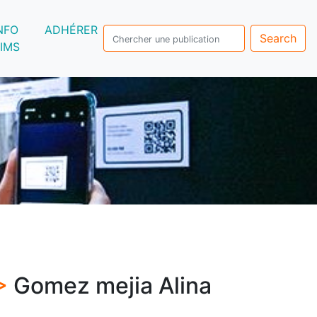
NFO
ADHÉRER
Search
IMS
 >
Gomez mejia Alina