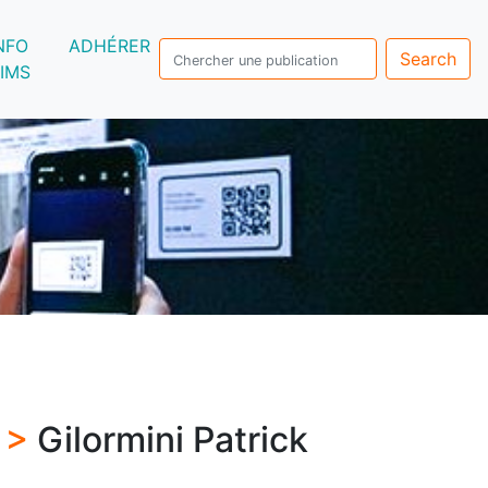
NFO
ADHÉRER
Search
IMS
s >
Gilormini Patrick