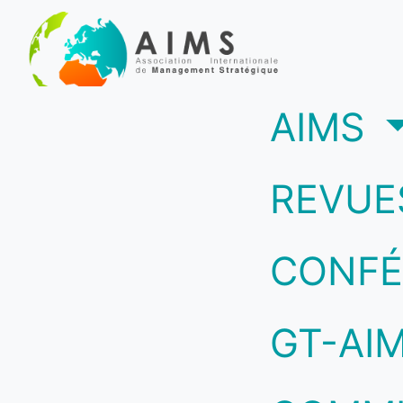
(c
AIMS
REVUE
CONFÉ
GT-AI