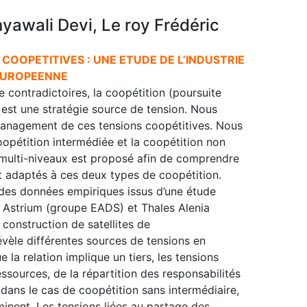
awali Devi, Le roy Frédéric
OOPETITIVES : UNE ETUDE DE L’INDUSTRIE
EUROPEENNE
 contradictoires, la coopétition (poursuite
est une stratégie source de tension. Nous
management de ces tensions coopétitives. Nous
oopétition intermédiée et la coopétition non
multi-niveaux est proposé afin de comprendre
 adaptés à ces deux types de coopétition.
es données empiriques issus d’une étude
 Astrium (groupe EADS) et Thales Alenia
 construction de satellites de
vèle différentes sources de tensions en
 la relation implique un tiers, les tensions
sources, de la répartition des responsabilités
 dans le cas de coopétition sans intermédiaire,
minent. Les tensions liées au partage des