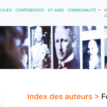
nt)
EVUES
CONFÉRENCES
GT-AIMS
COMMUNAUTÉ
I
A
Index des auteurs >
F