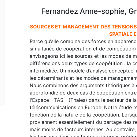
Fernandez Anne-sophie, Gny
SOURCES ET MANAGEMENT DES TENSIONS C
SPATIALE 
Parce qu’elle combine des forces en apparence
simultanée de coopération et de compétition) 
envisageons ici les sources et les modes de 
différencions deux types de coopétition : la c
intermédiée. Un modèle d’analyse conceptuel 
les déterminants et les modes de management
Nous combinons des arguments théoriques à d
approfondie de deux cas de coopétition entre
l'Espace - TAS - (Thales) dans le secteur de la
télécommunications en Europe. Notre étude ré
fonction de la nature de la coopétition. Lorsque
proviennent essentiellement du partage des res
mais moins de facteurs internes. Au contraire,
les tensions dues aux facteurs internes prédo