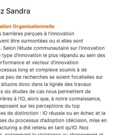
z Sandra
vation Organisationnelle
es barrières perçues à l’innovation
uvent être surmontées ou si elles sont
. Selon l’étude communautaire sur l’innovation
type d’innovation le plus répandu au sein des
performance et vecteur d’innovation
rocessus long et complexe soumis à de
ue peu de recherches se soient focalisées sur
s situons donc dans la lignée des travaux
 Nos six études de cas nous permettent de
ières à l’IO, alors que, à notre connaissance,
 reposent sur les perceptions du top
 de distinction : IO réussie ou en échec et la
ses du processus d’adoption (décision, mise en
cturing a été retenu en tant qu’IO. Nos
es, notamment la résistance au changement et