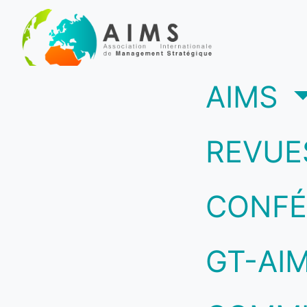
(c
AIMS
REVUE
CONFÉ
GT-AI