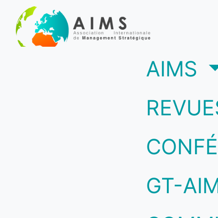
(c
AIMS
REVUE
CONFÉ
GT-AI