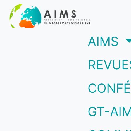
(c
AIMS
REVUE
CONFÉ
GT-AI