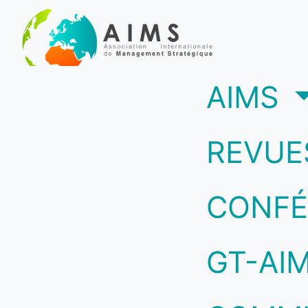
(c
AIMS
REVUE
CONFÉ
GT-AI