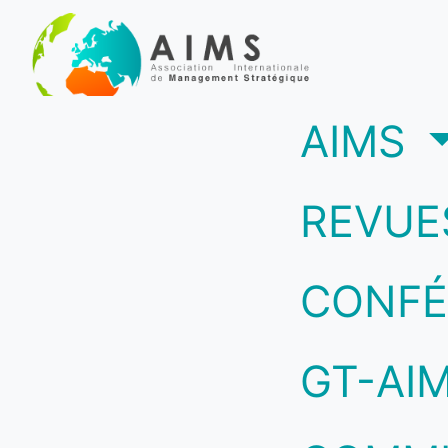
(c
AIMS
REVUE
CONFÉ
GT-AI