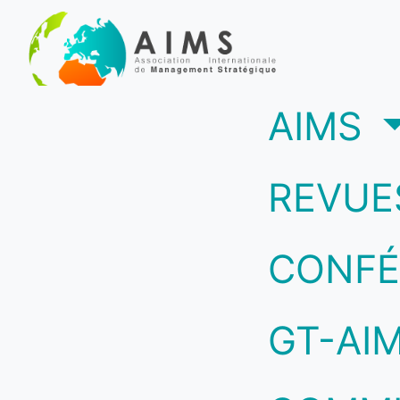
(c
AIMS
REVUE
CONFÉ
GT-AI